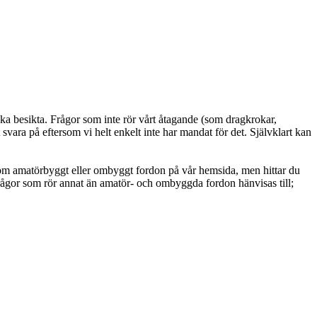
ka besikta. Frågor som inte rör vårt åtagande (som dragkrokar,
vara på eftersom vi helt enkelt inte har mandat för det. Självklart kan
 om amatörbyggt eller ombyggt fordon på vår hemsida, men hittar du
rågor som rör annat än amatör- och ombyggda fordon hänvisas till;