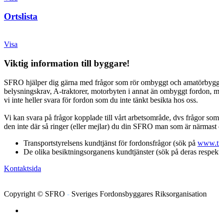
Ortslista
Visa
Viktig information till byggare!
SFRO hjälper dig gärna med frågor som rör ombyggt och amatörbyggt for
belysningskrav, A-traktorer, motorbyten i annat än ombyggt fordon, mop
vi inte heller svara för fordon som du inte tänkt besikta hos oss.
Vi kan svara på frågor kopplade till vårt arbetsområde, dvs frågor s
den inte där så ringer (eller mejlar) du din SFRO man som är närmas
Transportstyrelsens kundtjänst för fordonsfrågor (sök på
www.tr
De olika besiktningsorganens kundtjänster (sök på deras respek
Kontaktsida
Copyright © SFRO
-
Sveriges Fordonsbyggares Riksorganisation