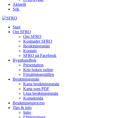
Aktuellt
Sök
Start
Om SFRO
Om SFRO
Kostnader SFRO
Besiktningsmän
Kontakt
SFRO på Facebook
Bygghandbok
Presentation
Köp boken online
Försäljningsställen
Besiktningsmän
Karta besiktningsmän
Karta som PDF
Lista besiktningsmän
Kontaktsida
Besiktningsprocess
Tips & info
Intro
Effektgränser