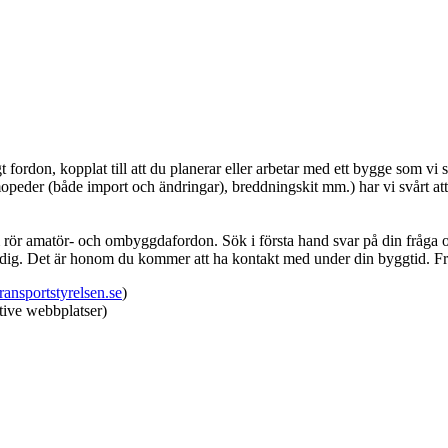
don, kopplat till att du planerar eller arbetar med ett bygge som vi s
eder (både import och ändringar), breddningskit mm.) har vi svårt att s
om rör amatör- och ombyggdafordon. Sök i första hand svar på din fråga
t dig. Det är honom du kommer att ha kontakt med under din byggtid. F
ansportstyrelsen.se
)
tive webbplatser)