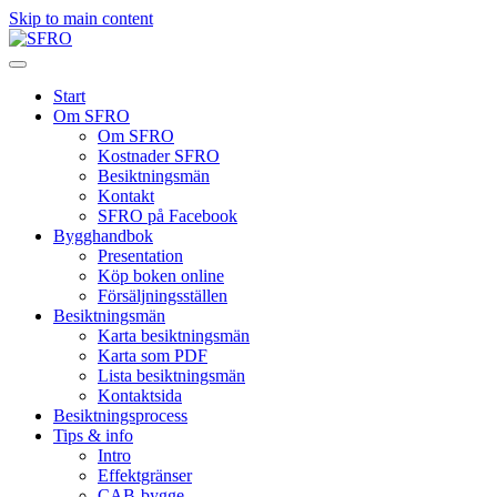
Skip to main content
Start
Om SFRO
Om SFRO
Kostnader SFRO
Besiktningsmän
Kontakt
SFRO på Facebook
Bygghandbok
Presentation
Köp boken online
Försäljningsställen
Besiktningsmän
Karta besiktningsmän
Karta som PDF
Lista besiktningsmän
Kontaktsida
Besiktningsprocess
Tips & info
Intro
Effektgränser
CAB-bygge