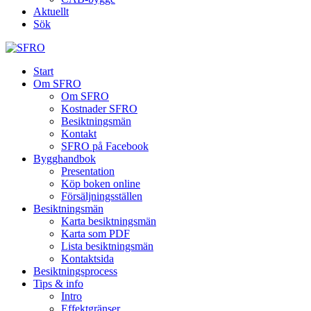
Aktuellt
Sök
Start
Om SFRO
Om SFRO
Kostnader SFRO
Besiktningsmän
Kontakt
SFRO på Facebook
Bygghandbok
Presentation
Köp boken online
Försäljningsställen
Besiktningsmän
Karta besiktningsmän
Karta som PDF
Lista besiktningsmän
Kontaktsida
Besiktningsprocess
Tips & info
Intro
Effektgränser