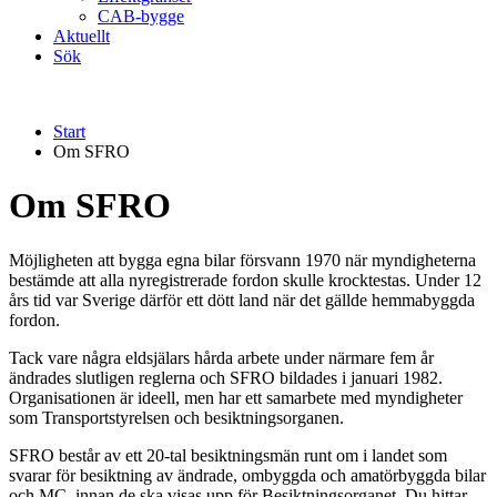
CAB-bygge
Aktuellt
Sök
Start
Om SFRO
Om SFRO
Möjligheten att bygga egna bilar försvann 1970 när myndigheterna
bestämde att alla nyregistrerade fordon skulle krocktestas. Under 12
års tid var Sverige därför ett dött land när det gällde hemmabyggda
fordon.
Tack vare några eldsjälars hårda arbete under närmare fem år
ändrades slutligen reglerna och SFRO bildades i januari 1982.
Organisationen är ideell, men har ett samarbete med myndigheter
som Transportstyrelsen och besiktningsorganen.
SFRO består av ett 20-tal besiktningsmän runt om i landet som
svarar för besiktning av ändrade, ombyggda och amatörbyggda bilar
och MC, innan de ska visas upp för Besiktningsorganet. Du hittar