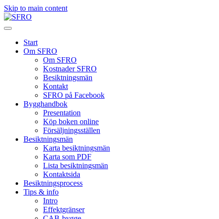
Skip to main content
Start
Om SFRO
Om SFRO
Kostnader SFRO
Besiktningsmän
Kontakt
SFRO på Facebook
Bygghandbok
Presentation
Köp boken online
Försäljningsställen
Besiktningsmän
Karta besiktningsmän
Karta som PDF
Lista besiktningsmän
Kontaktsida
Besiktningsprocess
Tips & info
Intro
Effektgränser
CAB-bygge